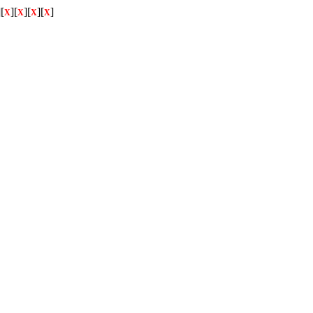
]
[
]
[
]
[
]
[
]
X
X
X
X